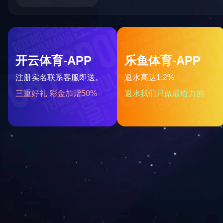
MK体育·(国际)官方网站-
Contact us
mksport
深州远征氟塑料有限公司
联系人：任总
手机：18831812395
电话：0318-3428646
传真：0318-3428722
E-mail：sgsdu@126.com
地址：河北衡水深州市前么头镇