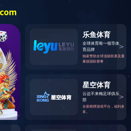
服务电话：0318-6170886 |
English
荣誉资质
新闻动态
MK体育·(国际)官方
网站-mksport