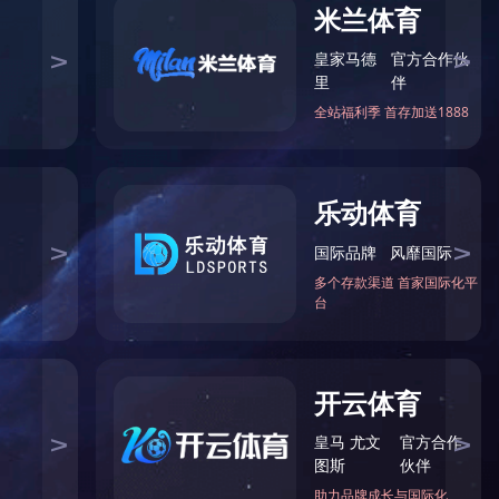
当前位置：
首页
>
产品中心
汽车高压共轨密封圈