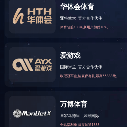
热门搜索：
桥梁支座 | 机械密封 | 燃煤电厂热交换器 | 环保换
产品中
远征产品中心
Products Center
深州市工程塑料
河北远征环保科技
深州市远征氟塑料
深州市远征高分子
深州市远征防腐工程