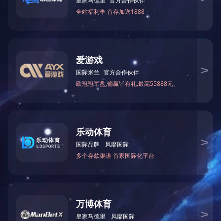
氟塑料行业兴氟沙龙...
组织客户体验深州蜜桃采摘...
衡水市委书记新项目开发参观...
桥梁支座纯聚四氟乙烯滑板
桥梁支座改性聚四氟乙烯滑板
汽车高压共轨密封圈
消防小组训练...
衡水安全局长参观...
超高性能聚四氟乙烯滑板
桥梁支座改性超高分子量聚乙烯滑板
新闻中心
查看更多
核酸检测演练...