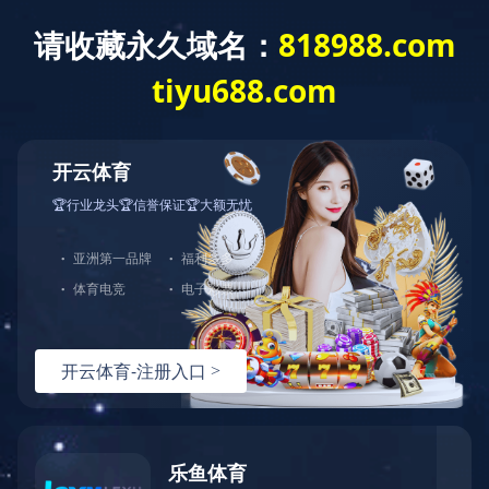
MK体育·(国际)官方网站-mksport
首页
关于我们
产品中心
远征研发中心
关于我们
产品中心
公司新闻
集团文化
创新能力
集团文化
荣誉资质
研发中心
行业资讯
MK体育·(国际)
官方网站-
荣誉资质
mksport
新闻动态
最 新
核酸检测演练...
动 态