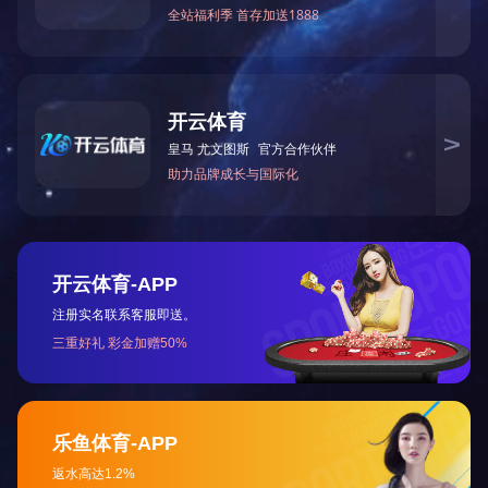
国庆升旗仪式...
省发改委领导来我公司调研走访...
交通运输行业标准《桥梁支座用高分子材料滑板》 送审稿审查会在京召开...
河北省科学院与远征环保科技有限公司能源与环境新材料成果转化基地签约暨揭牌仪式...
氟塑料行业兴氟沙龙...
组织客户体验深州蜜桃采摘...
衡水市委书记新项目开发参观...
消防小组训练...
衡水安全局长参观...