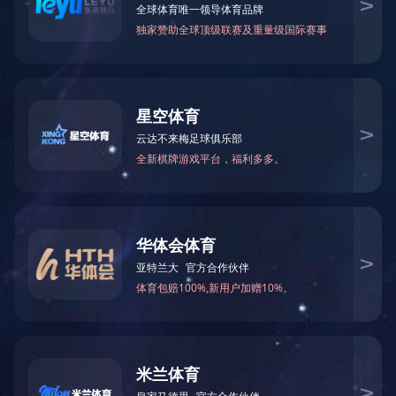
MK体育·(国际)官方
网站-mksport
国庆升旗仪式...
关于我们
查看更多
MK体育·(国际)官方
省发改委领导来我公司调研走访...
网站-mksport
MK体育·(国际)官方网站-mksport 是中国塑协氟塑料专委会
副理事长单位，高新技术企业。企业注册资金5000万元，位
交通运输行业标准《桥梁支座用高分子材料
于河北省深州经济开发区，南邻307国道与黄石高速公路，
东临深州火车站与大广高速公路，交通便利。 多年来，企业
以资本为纽带，以技术为支撑，以氟材料开发为主线，先后
滑板》 送审稿审查会在京召开...
投资两亿多元建设了深州市远征氟塑料有限公司、深州市远
征高分子复合材料有限公司和河北远征环保科技有限公司，
河北省科学院与远征环保科技有限公司能源
形成了一个产品互补、资源共享，互惠互利，集产品研发、
生产制造、销售服务为一体的产业集群。 企业先后与清华大
学、西安交大、上海交大...
与环境新材料成果转化基地签约暨揭牌仪
式...
推荐产品
查看更多