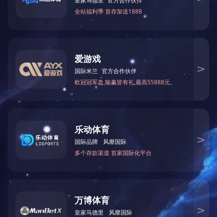
氟塑料行业兴氟沙龙...
组织客户体验深州蜜桃采摘...
衡水市委书记新项目开发参观...
桥梁支座纯聚四氟乙烯滑板
桥梁支座改性聚四氟乙烯滑板
汽车高压共轨密封圈
消防小组训练...
衡水安全局长参观...
超高性能聚四氟乙烯滑板
桥梁支座改性超高分子量聚乙烯滑板
新闻中心
查看更多
核酸检测演练...