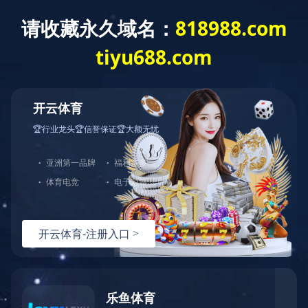
MK体育·(国际)官方网站-mksport
首页
关于我们
产品中心
远征研发中心
关于我们
产品中心
公司新闻
集团文化
创新能力
集团文化
荣誉资质
研发中心
行业资讯
MK体育·(国际)
官方网站-
荣誉资质
mksport
新闻动态
最 新
核酸检测演练...
动 态