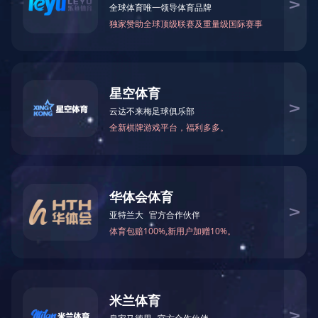
MK体育·(国际)官方
网站-mksport
国庆升旗仪式...
关于我们
查看更多
MK体育·(国际)官方
省发改委领导来我公司调研走访...
网站-mksport
MK体育·(国际)官方网站-mksport 是中国塑协氟塑料专委会
副理事长单位，高新技术企业。企业注册资金5000万元，位
交通运输行业标准《桥梁支座用高分子材料
于河北省深州经济开发区，南邻307国道与黄石高速公路，
东临深州火车站与大广高速公路，交通便利。 多年来，企业
以资本为纽带，以技术为支撑，以氟材料开发为主线，先后
滑板》 送审稿审查会在京召开...
投资两亿多元建设了深州市远征氟塑料有限公司、深州市远
征高分子复合材料有限公司和河北远征环保科技有限公司，
河北省科学院与远征环保科技有限公司能源
形成了一个产品互补、资源共享，互惠互利，集产品研发、
生产制造、销售服务为一体的产业集群。 企业先后与清华大
学、西安交大、上海交大...
与环境新材料成果转化基地签约暨揭牌仪
式...
推荐产品
查看更多