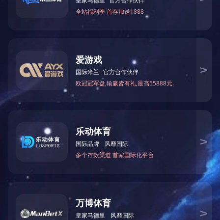
氟塑料行业兴氟沙龙...
组织客户体验深州蜜桃采摘...
衡水市委书记新项目开发参观...
桥梁支座纯聚四氟乙烯滑板
桥梁支座改性聚四氟乙烯滑板
汽车高压共轨密封圈
消防小组训练...
衡水安全局长参观...
超高性能聚四氟乙烯滑板
桥梁支座改性超高分子量聚乙烯滑板
新闻中心
查看更多
核酸检测演练...